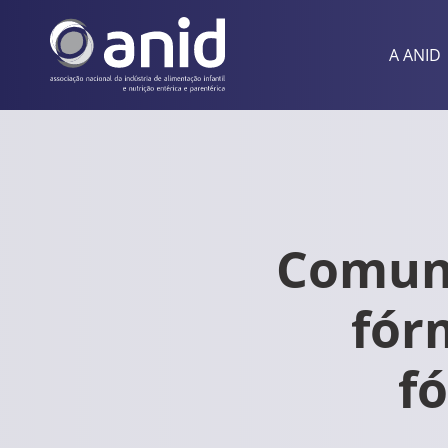
A ANID
Comuni
fór
f