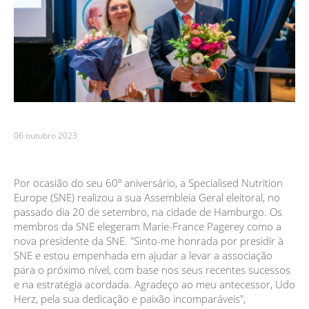
06 outubro 2023
Por ocasião do seu 60º aniversário, a Specialised Nutrition
Europe (SNE) realizou a sua Assembleia Geral eleitoral, no
passado dia 20 de setembro, na cidade de Hamburgo. Os
membros da SNE elegeram Marie-France Pagerey como a
nova presidente da SNE. "Sinto-me honrada por presidir à
SNE e estou empenhada em ajudar a levar a associação
para o próximo nível, com base nos seus recentes sucessos
e na estratégia acordada. Agradeço ao meu antecessor, Udo
Herz, pela sua dedicação e paixão incomparáveis",